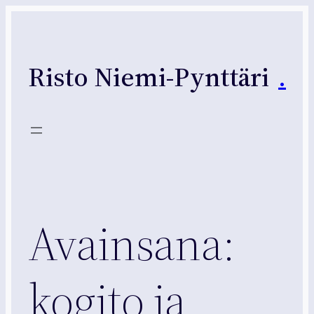
Siirry
sisältöön
Risto Niemi-Pynttäri
.
Avainsana:
kogito ja