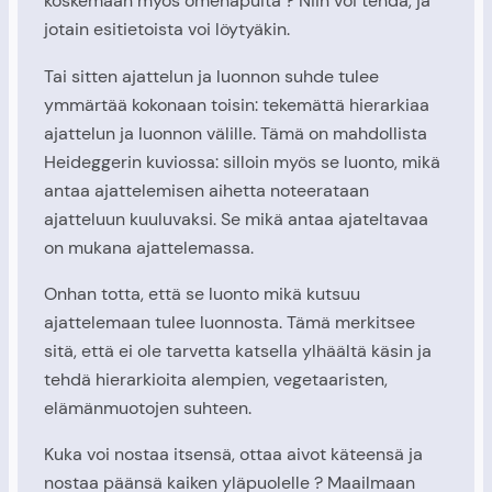
koskemaan myös omenapuita ? Niin voi tehdä, ja
jotain esitietoista voi löytyäkin.
Tai sitten ajattelun ja luonnon suhde tulee
ymmärtää kokonaan toisin: tekemättä hierarkiaa
ajattelun ja luonnon välille. Tämä on mahdollista
Heideggerin kuviossa: silloin myös se luonto, mikä
antaa ajattelemisen aihetta noteerataan
ajatteluun kuuluvaksi. Se mikä antaa ajateltavaa
on mukana ajattelemassa.
Onhan totta, että se luonto mikä kutsuu
ajattelemaan tulee luonnosta. Tämä merkitsee
sitä, että ei ole tarvetta katsella ylhäältä käsin ja
tehdä hierarkioita alempien, vegetaaristen,
elämänmuotojen suhteen.
Kuka voi nostaa itsensä, ottaa aivot käteensä ja
nostaa päänsä kaiken yläpuolelle ? Maailmaan