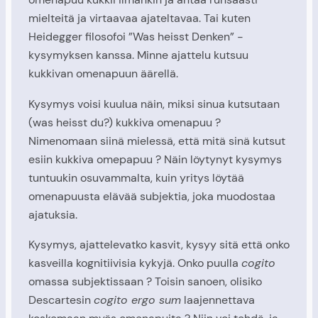
mielteitä ja virtaavaa ajateltavaa. Tai kuten
Heidegger filosofoi ”Was heisst Denken” -
kysymyksen kanssa. Minne ajattelu kutsuu
kukkivan omenapuun äärellä.
Kysymys voisi kuulua näin, miksi sinua kutsutaan
(was heisst du?) kukkiva omenapuu ?
Nimenomaan siinä mielessä, että mitä sinä kutsut
esiin kukkiva omepapuu ? Näin löytynyt kysymys
tuntuukin osuvammalta, kuin yritys löytää
omenapuusta elävää subjektia, joka muodostaa
ajatuksia.
Kysymys, ajattelevatko kasvit, kysyy sitä että onko
kasveilla kognitiivisia kykyjä. Onko puulla
cogito
omassa subjektissaan ? Toisin sanoen, olisiko
Descartesin
cogito ergo sum
laajennettava