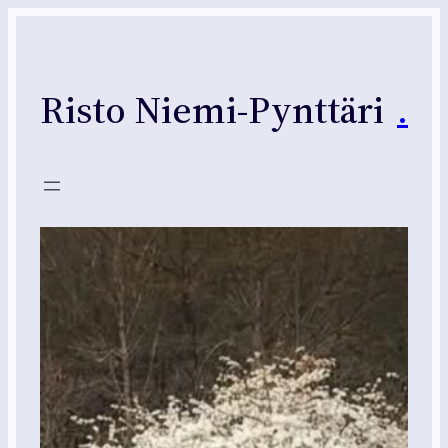
Siirry
sisältöön
Risto Niemi-Pynttäri
.