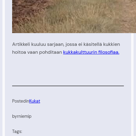
Artikkeli kuuluu sarjaan, jossa ei käsitellä kukkien
hoitoa vaan pohditaan
kukkakulttuurin filosofiaa.
Posted
in
Kukat
by
rniemip
Tags: