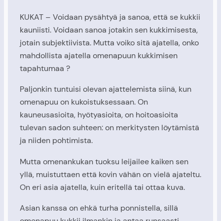
KUKAT – Voidaan pysähtyä ja sanoa, että se kukkii
kauniisti. Voidaan sanoa jotakin sen kukkimisesta,
jotain subjektiivista. Mutta voiko sitä ajatella, onko
mahdollista ajatella omenapuun kukkimisen
tapahtumaa ?
Paljonkin tuntuisi olevan ajattelemista siinä, kun
omenapuu on kukoistuksessaan. On
kauneusasioita, hyötyasioita, on hoitoasioita
tulevan sadon suhteen: on merkitysten löytämistä
ja niiden pohtimista.
Mutta omenankukan tuoksu leijailee kaiken sen
yllä, muistuttaen että kovin vähän on vielä ajateltu.
On eri asia ajatella, kuin eritellä tai ottaa kuva.
Asian kanssa on ehkä turha ponnistella, sillä
omenapuu kukkii ilmankin ja antaa runsaasti