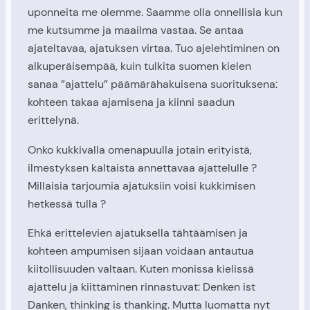
uponneita me olemme. Saamme olla onnellisia kun
me kutsumme ja maailma vastaa. Se antaa
ajateltavaa, ajatuksen virtaa. Tuo ajelehtiminen on
alkuperäisempää, kuin tulkita suomen kielen
sanaa ”ajattelu” päämärähakuisena suorituksena:
kohteen takaa ajamisena ja kiinni saadun
erittelynä.
Onko kukkivalla omenapuulla jotain erityistä,
ilmestyksen kaltaista annettavaa ajattelulle ?
Millaisia tarjoumia ajatuksiin voisi kukkimisen
hetkessä tulla ?
Ehkä erittelevien ajatuksella tähtäämisen ja
kohteen ampumisen sijaan voidaan antautua
kiitollisuuden valtaan. Kuten monissa kielissä
ajattelu ja kiittäminen rinnastuvat: Denken ist
Danken, thinking is thanking. Mutta luomatta nyt