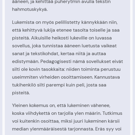
ääneen, ja kehittää puherytmin avulla tekstin
hahmotuskykyä.
Lukemista on myös pelillistetty kännykkään niin,
että kehittyvä lukija etenee tasolta toiselle ja saa
pisteitä. Aikuisille heikosti lukeville on luvassa
sovellus, joka tunnistaa ääneen luetusta vaikeat
sanat ja tekstikohdat, kertaa niitä ja auttaa
edistymään. Pedagogisesti nämä sovellukset eivät
silti ole kovin tasokkaita: niiden toiminta perustuu
useimmiten virheiden osoittamiseen. Kannustava
tukihenkilö silti parempi kuin peli, josta saa
pisteitä.
Yleinen kokemus on, että lukeminen vähenee,
koska viihdykettä on tarjolla ylen määrin. Tutkimus
voi kuitenkin osoittaa, miksi juuri lukeminen kärsii
median ylenmääräisestä tarjonnasta. Eräs syy voi