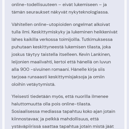
online-todellisuuteen – eivät lukemiseen – ja
tämän seuraukset näkyvät nykyteknologiassa.
Vähitellen online-utopioiden ongelmat alkoivat
tulla ilmi. Keskittymiskyky ja lukeminen heikkenivät
lähes kaikilla verkossa toimijoilla. Tutkimuksessa
puhutaan keskittyneestä lukemisen tilasta, joka
joskus täytyy taistella itselleen. Kevin Lankinen,
leijonien maalivahti, kertoi että hänellä on luvun
alla 900 -sivuinen romaani. Hänelle kirja siis
tarjoaa runsaasti keskittymisjaksoja ja omiin
oloihin vetäytymistä.
Yleisesti tiedetään myös, että nuorilla ilmenee
haluttomuutta olla pois online-tilasta.
Sosiaalisessa mediassa tapahtuu koko ajan jotain
kiinnostavaa; ja pelkkä mahdollisuus, että
ystäväpiirissä saattaa tapahtua jotain mistä jäät