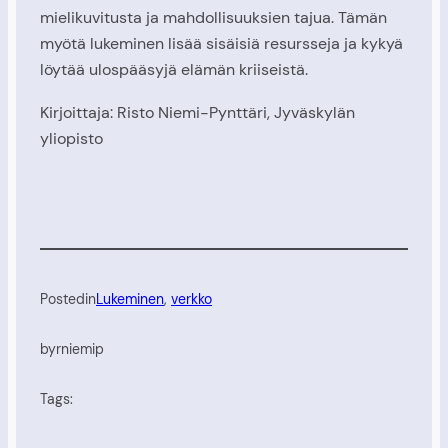
mielikuvitusta ja mahdollisuuksien tajua. Tämän
myötä lukeminen lisää sisäisiä resursseja ja kykyä
löytää ulospääsyjä elämän kriiseistä.
Kirjoittaja: Risto Niemi-Pynttäri, Jyväskylän
yliopisto
Posted
in
Lukeminen
, 
verkko
by
rniemip
Tags: