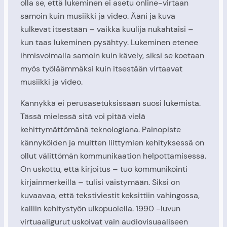
olla se, että lukeminen ei asetu online-virtaan
samoin kuin musiikki ja video. Ääni ja kuva
kulkevat itsestään – vaikka kuulija nukahtaisi –
kun taas lukeminen pysähtyy. Lukeminen etenee
ihmisvoimalla samoin kuin kävely, siksi se koetaan
myös työläämmäksi kuin itsestään virtaavat
musiikki ja video.
Kännykkä ei perusasetuksissaan suosi lukemista.
Tässä mielessä sitä voi pitää vielä
kehittymättömänä teknologiana. Painopiste
kännyköiden ja muitten liittymien kehityksessä on
ollut välittömän kommunikaation helpottamisessa.
On uskottu, että kirjoitus – tuo kommunikointi
kirjainmerkeillä – tulisi väistymään. Siksi on
kuvaavaa, että tekstiviestit keksittiin vahingossa,
kalliin kehitystyön ulkopuolella. 1990 -luvun
virtuaaligurut uskoivat vain audiovisuaaliseen