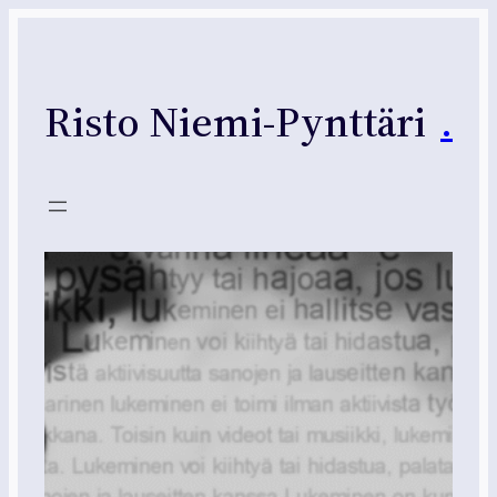
Siirry
sisältöön
Risto Niemi-Pynttäri
.