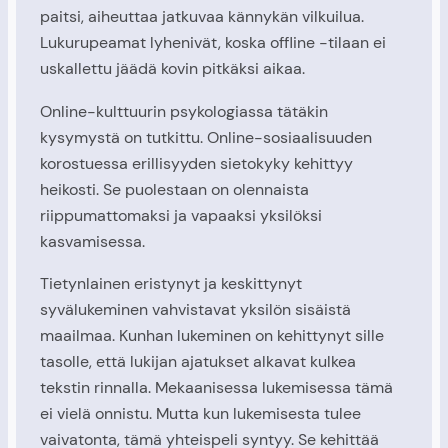
paitsi, aiheuttaa jatkuvaa kännykän vilkuilua.
Lukurupeamat lyhenivät, koska offline -tilaan ei
uskallettu jäädä kovin pitkäksi aikaa.
Online-kulttuurin psykologiassa tätäkin
kysymystä on tutkittu. Online-sosiaalisuuden
korostuessa erillisyyden sietokyky kehittyy
heikosti. Se puolestaan on olennaista
riippumattomaksi ja vapaaksi yksilöksi
kasvamisessa.
Tietynlainen eristynyt ja keskittynyt
syvälukeminen vahvistavat yksilön sisäistä
maailmaa. Kunhan lukeminen on kehittynyt sille
tasolle, että lukijan ajatukset alkavat kulkea
tekstin rinnalla. Mekaanisessa lukemisessa tämä
ei vielä onnistu. Mutta kun lukemisesta tulee
vaivatonta, tämä yhteispeli syntyy. Se kehittää