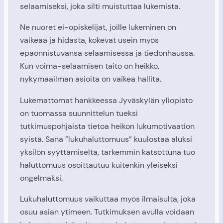
selaamiseksi, joka silti muistuttaa lukemista.
Ne nuoret ei-opiskelijat, joille lukeminen on
vaikeaa ja hidasta, kokevat usein myös
epäonnistuvansa selaamisessa ja tiedonhaussa.
Kun voima-selaamisen taito on heikko,
nykymaailman asioita on vaikea hallita.
Lukemattomat hankkeessa Jyväskylän yliopisto
on tuomassa suunnittelun tueksi
tutkimuspohjaista tietoa heikon lukumotivaation
syistä. Sana ”lukuhaluttomuus” kuulostaa aluksi
yksilön syyttämiseltä, tarkemmin katsottuna tuo
haluttomuus osoittautuu kuitenkin yleiseksi
ongelmaksi.
Lukuhaluttomuus vaikuttaa myös ilmaisulta, joka
osuu asian ytimeen. Tutkimuksen avulla voidaan