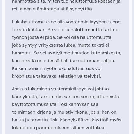
hahmottaa sitä, miten tuo haluttomuus koetaan ja
millainen elämäntapa sitä synnyttää.
Lukuhaluttomuus on siis vastenmielisyyden tunne
tekstiä kohtaan. Se voi olla haluttomuutta tarttua
työhön josta ei pidä. Se voi olla haluttomuutta,
joka syntyy yrityksestä lukea, mutta teksti ei
hahmotu. Se voi syntyä motivaation katoamisesta,
kun tekstiä on edessä hallitsemattoman paljon.
Kaiken tämän myötä lukuhaluttomuus voi
kroonistua taitavaksi tekstien välttelyksi.
Joskus lukemisen vastenmielisyys voi johtua
kännykästä, tarkemmin sanoen sen rajoittuneista
käyttötottumuksista. Toki kännykän saa
toimimaan kirjana ja muistivihkona, jos siihen on
halua ja tarvetta. Toki kännykkää voi käyttää myös
lukutaidon parantamiseen: siihen voi lukea