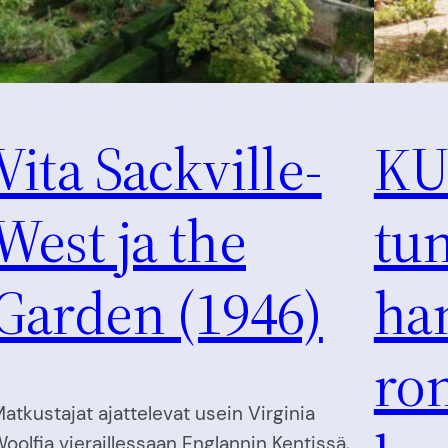
Vita Sackville-
KU
West ja the
tu
Garden (1946)
ha
ro
atkustajat ajattelevat usein Virginia
oolfia vieraillessaan Englannin Kentissä,