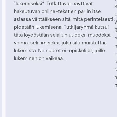
”lukemiseksi”. Tutkittavat näyttivät
S
hakeutuvan online-tekstien pariin itse
p
asiassa välttääkseen sitä, mitä perinteisesti
W
pidetään lukemisena. Tutkijaryhmä kutsui
R
tätä löydöstään selailun uudeksi muodoksi,
r
voima-selaamiseksi, joka silti muistuttaa
h
lukemista. Ne nuoret ei-opiskelijat, joille
p
lukeminen on vaikeaa…
o
r
m
h