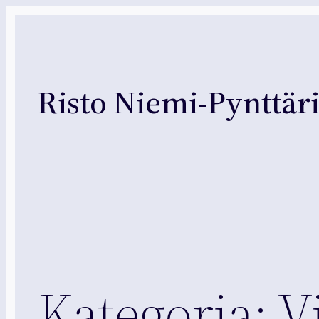
Siirry
sisältöön
Risto Niemi-Pynttär
Kategoria:
V