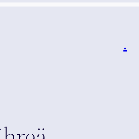
i
.
ihreä