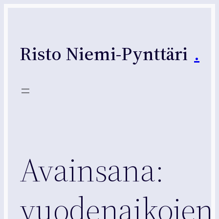
Siirry
sisältöön
Risto Niemi-Pynttäri
.
Avainsana:
vuodenaikojen