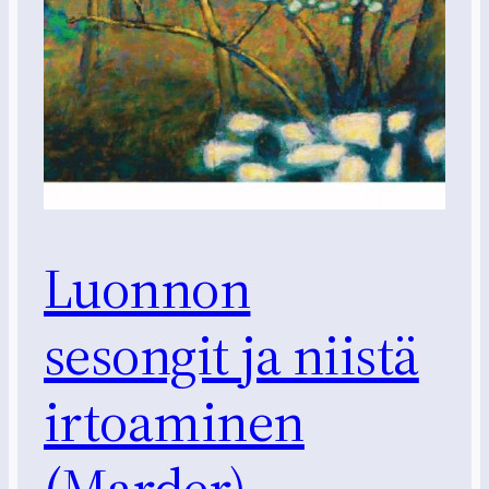
Luonnon
sesongit ja niistä
irtoaminen
(Marder)