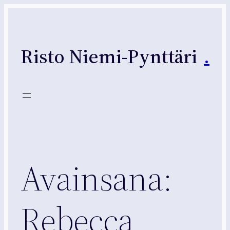
Siirry
sisältöön
Risto Niemi-Pynttäri
.
Avainsana:
Rebecca