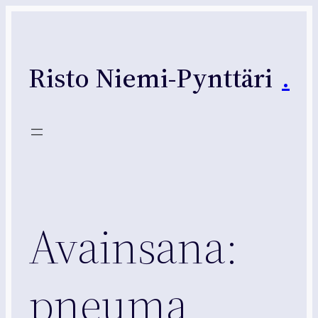
Siirry
sisältöön
Risto Niemi-Pynttäri
.
Avainsana:
pneuma