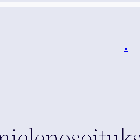
i
.
mielenosoituks