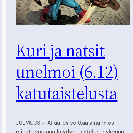
Kuri ja natsit
unelmoi (6.12)
katutaistelusta
JULMUUS – Alfauros voittaa aina mies
miestä vastaan käydyn taistelun: nykyään