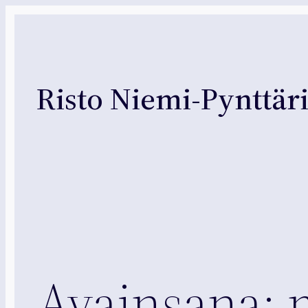
Siirry
sisältöön
Risto Niemi-Pynttär
Avainsana: