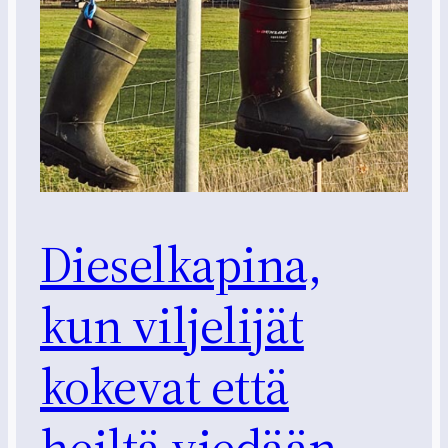
Dieselkapina,
kun viljelijät
kokevat että
heiltä viedään