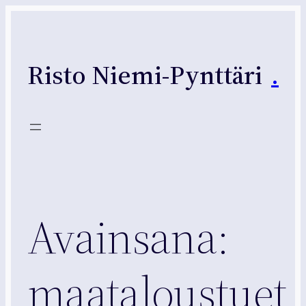
Siirry
sisältöön
Risto Niemi-Pynttäri
.
Avainsana:
maataloustuet