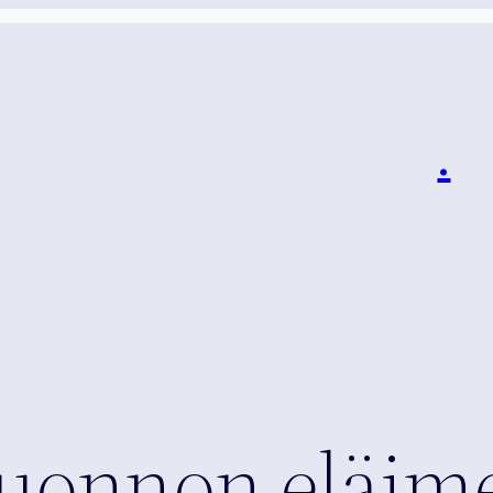
i
.
luonnon eläime