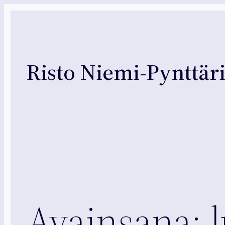
Siirry
sisältöön
Risto Niemi-Pynttär
Avainsana: