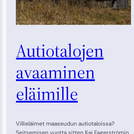
Autiotalojen
avaaminen
eläimille
Villieläimet maaseudun autiotaloissa?
Seitsemisen vuotta sitten Kai Fagerströmin