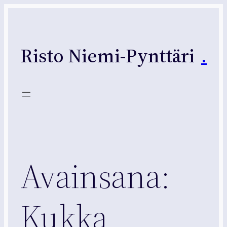
Siirry
sisältöön
Risto Niemi-Pynttäri
.
Avainsana:
Kukka