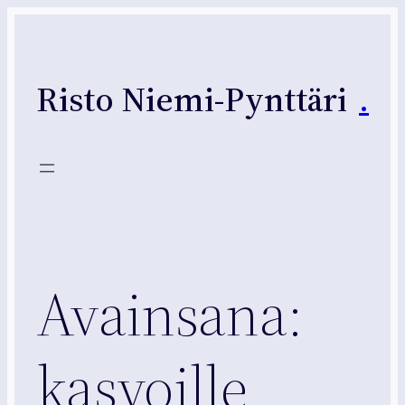
Siirry
sisältöön
Risto Niemi-Pynttäri
.
Avainsana:
kasvoille