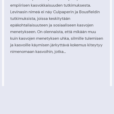
empiirisen kasvokkaisuuden tutkimuksesta.
Levinasin nimeä ei näy Culpaperin ja Bousfieldin
tutkimuksista, joissa keskitytään
epäkohtaliaisuuteen ja sosiaaliseen kasvojen
menetykseen. On olennaista, että mikään muu
kuin kasvojen menetyksen uhka, silmille tulemisen
ja kasvoille käymisen järkyttävä kokemus kiteytyy
nimenomaan kasvoihin, jotka…
.
Proudly powered by
WordPress