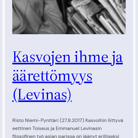
Kasvojen ihme ja
äärettömyys
(Levinas)
Risto Niemi-Pynttäri (27.8.2017) Kasvoihin liittyvä
eettinen Toiseus ja Emmanuel Levinasin
filosofinen työ asian parissa on jäänyt erilliseksi