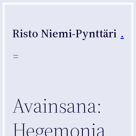
Siirry
sisältöön
Risto Niemi-Pynttäri
.
Avainsana:
Hegemonia