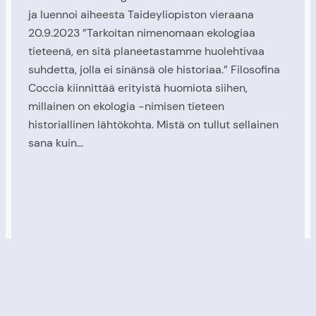
ja luennoi aiheesta Taideyliopiston vieraana
20.9.2023 ”Tarkoitan nimenomaan ekologiaa
tieteenä, en sitä planeetastamme huolehtivaa
suhdetta, jolla ei sinänsä ole historiaa.” Filosofina
Coccia kiinnittää erityistä huomiota siihen,
millainen on ekologia -nimisen tieteen
historiallinen lähtökohta. Mistä on tullut sellainen
sana kuin…
.
Proudly powered by
WordPress