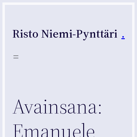
Siirry
sisältöön
Risto Niemi-Pynttäri
.
Avainsana:
Emanuele