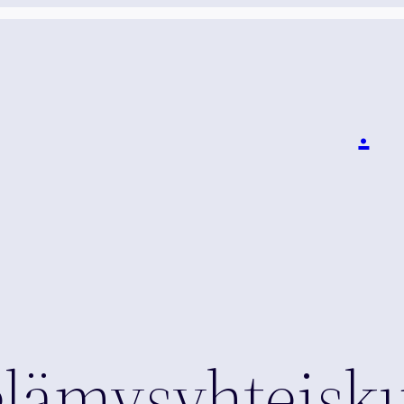
i
.
elämysyhteisk