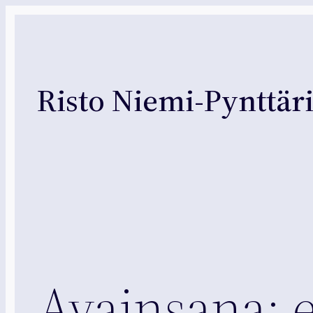
Siirry
sisältöön
Risto Niemi-Pynttär
Avainsana: