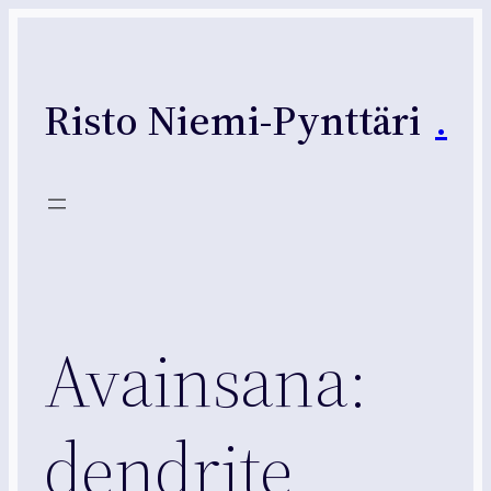
Siirry
sisältöön
Risto Niemi-Pynttäri
.
Avainsana:
dendrite