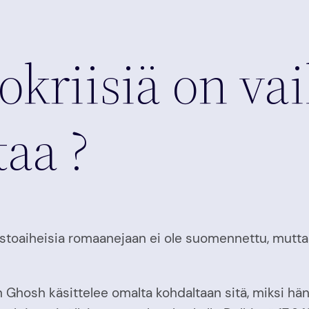
okriisiä on va
taa ?
lmastoaiheisia romaanejaan ei ole suomennettu, mut
hosh käsittelee omalta kohdaltaan sitä, miksi hän