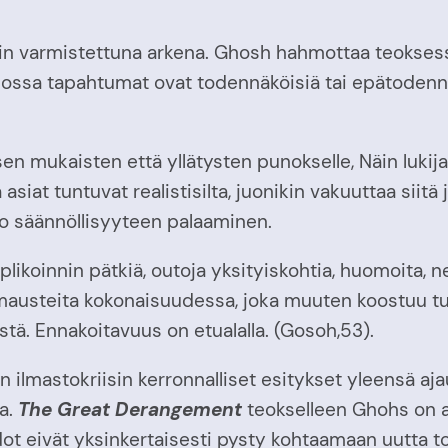
in varmistettuna arkena. Ghosh hahmottaa teokses
jossa tapahtumat ovat todennäköisiä tai epätodennäk
ukaisten että yllätysten punokselle, Näin lukija ta
asiat tuntuvat realistisilta, juonikin vakuuttaa siitä
o säännöllisyyteen palaaminen.
replikoinnin pätkiä, outoja yksityiskohtia, huomoita, 
a mausteita kokonaisuudessa, joka muuten koostuu tu
istä. Ennakoitavuus on etualalla. (Gosoh,53).
in ilmastokriisin kerronnalliset esitykset yleensä a
la.
The Great Derangement
teokselleen Ghohs on a
t eivät yksinkertaisesti pysty kohtaamaan uutta tod