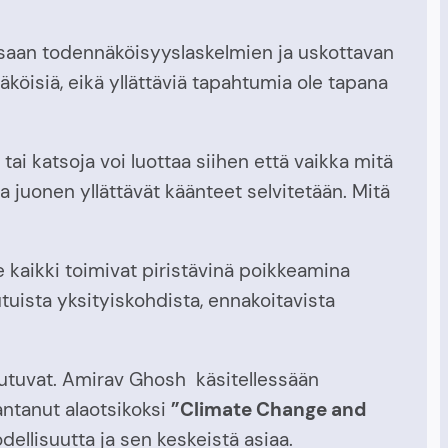
saan todennäköisyyslaskelmien ja uskottavan
öisiä, eikä yllättäviä tapahtumia ole tapana
i katsoja voi luottaa siihen että vaikka mitä
 ja juonen yllättävät käänteet selvitetään. Mitä
ne kaikki toimivat piristävinä poikkeamina
tuista yksityiskohdista, ennakoitavista
jautuvat. Amirav Ghosh käsitellessään
ntanut alaotsikoksi
”Climate Change and
ellisuutta ja sen keskeistä asiaa.