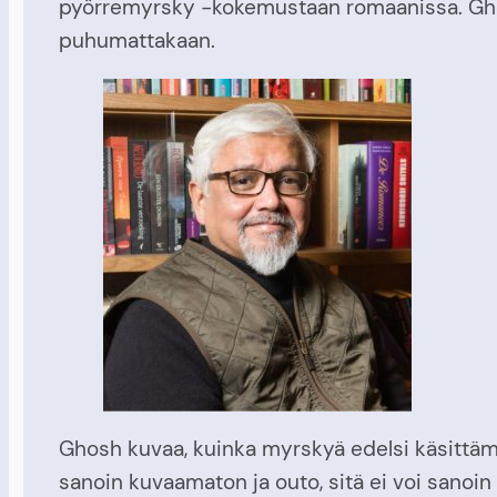
pyörremyrsky -kokemustaan romaanissa. Ghosh j
puhumattakaan.
Ghosh kuvaa, kuinka myrskyä edelsi käsittämätö
sanoin kuvaamaton ja outo, sitä ei voi sanoin v