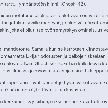
än tarttui ympäristöön kiinni. (Ghosh, 42).
isen metaforassa oli jotain pelottavan osuvaa: se m
tiin jotakin syvälle menevää, jotakin väistämättömä
jotakin, joka ei ollut itse pyörremyrskyn ominaisuus v
 ei mahdotonta. Samalla kun se kerrotaan kiinnostava
maamatta lukijan odotusten ja pelkojen skaalaan. J
 selostus. Näin Ghosh sen koki: hän kulki loivaa ka
teri lensi ilmassa ja myös muita isoja esineitä kieppu
ailevat reportaasit ovat luoneet jo hyvin vaikuttava
in tässäkin on käytettävä tuttua kuvastoa.
eskeinen syy siihen, miksi luonnonkatastrofit ovat 