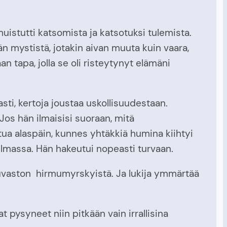
uistutti katsomista ja katsotuksi tulemista.
n mystistä, jotakin aivan muuta kuin vaara,
aan tapa, jolla se oli risteytynyt elämäni
sti, kertoja joustaa uskollisuudestaan.
os hän ilmaisisi suoraan, mitä
tua alaspäin, kunnes yhtäkkiä humina kiihtyi
i ilmassa. Hän hakeutui nopeasti turvaan.
n kuvaston hirmumyrskyistä. Ja lukija ymmärtää
pysyneet niin pitkään vain irrallisina