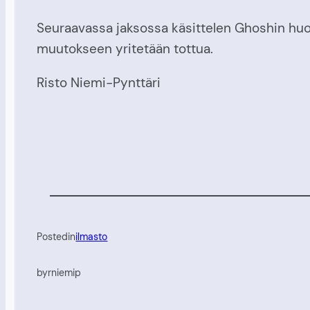
Seuraavassa jaksossa käsittelen Ghoshin huomi
muutokseen yritetään tottua.
Risto Niemi-Pynttäri
Posted
in
ilmasto
by
rniemip