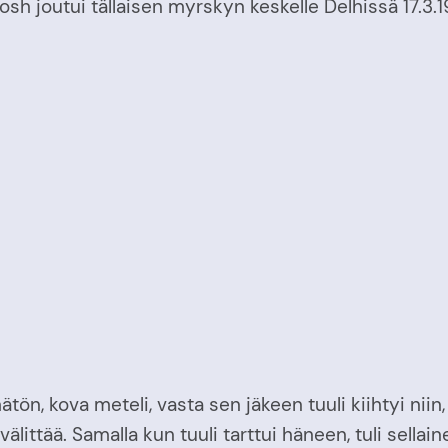
outui tällaisen myrskyn keskelle Delhissä 17.3.1978,
n, kova meteli, vasta sen jäkeen tuuli kiihtyi niin,
älittää. Samalla kun tuuli tarttui häneen, tuli sellain