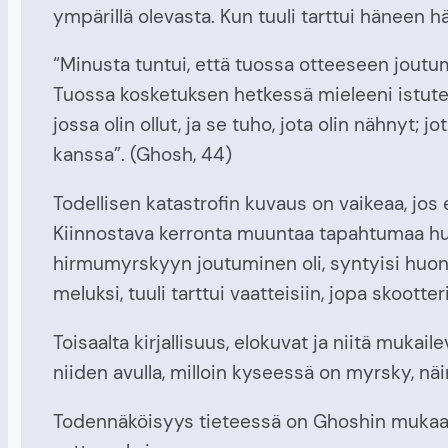
ympärillä olevasta. Kun tuuli tarttui häneen h
“Minusta tuntui, että tuossa otteeseen joutum
Tuossa kosketuksen hetkessä mieleeni istutet
jossa olin ollut, ja se tuho, jota olin nähnyt; 
kanssa”. (Ghosh, 44)
Todellisen katastrofin kuvaus on vaikeaa, jos
Kiinnostava kerronta muuntaa tapahtumaa huo
hirmumyrskyyn joutuminen oli, syntyisi huono
meluksi, tuuli tarttui vaatteisiin, jopa skoot
Toisaalta kirjallisuus, elokuvat ja niitä muk
niiden avulla, milloin kyseessä on myrsky, nä
Todennäköisyys tieteessä on Ghoshin mukaan k