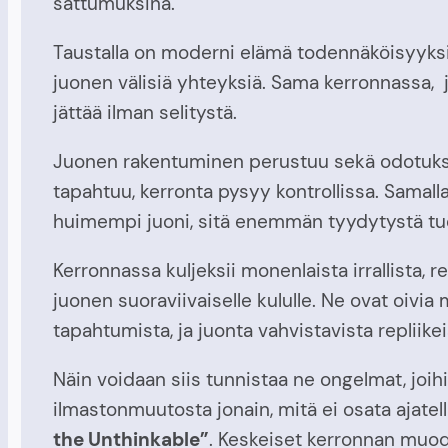
sattumuksina.
Taustalla on moderni elämä todennäköisyyks
juonen välisiä yhteyksiä. Sama kerronnassa, 
jättää ilman selitystä.
Juonen rakentuminen perustuu sekä odotuksen m
tapahtuu, kerronta pysyy kontrollissa. Samalla 
huimempi juoni, sitä enemmän tyydytystä tu
Kerronnassa kuljeksii monenlaista irrallista, 
juonen suoraviivaiselle kululle. Ne ovat oivi
tapahtumista, ja juonta vahvistavista repliike
Näin voidaan siis tunnistaa ne ongelmat, joih
ilmastonmuutosta jonain, mitä ei osata ajatel
the Unthinkable”
. Keskeiset kerronnan muodo