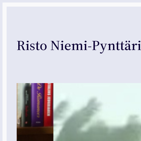
Siirry
sisältöön
Risto Niemi-Pynttär