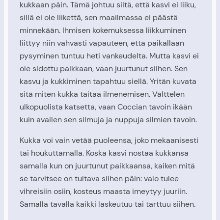
kukkaan päin. Tämä johtuu siitä, että kasvi ei liiku,
sillä ei ole liikettä, sen maailmassa ei päästä
minnekään. Ihmisen kokemuksessa liikkuminen
liittyy niin vahvasti vapauteen, että paikallaan
pysyminen tuntuu heti vankeudelta. Mutta kasvi ei
ole sidottu paikkaan, vaan juurtunut siihen. Sen
kasvu ja kukkiminen tapahtuu siellä. Yritän kuvata
sitä miten kukka taitaa ilmenemisen. Välttelen
ulkopuolista katsetta, vaan Coccian tavoin ikään
kuin availen sen silmuja ja nuppuja silmien tavoin.
Kukka voi vain vetää puoleensa, joko mekaanisesti
tai houkuttamalla. Koska kasvi nostaa kukkansa
samalla kun on juurtunut paikkaansa, kaiken mitä
se tarvitsee on tultava siihen päin: valo tulee
vihreisiin osiin, kosteus maasta imeytyy juuriin.
Samalla tavalla kaikki laskeutuu tai tarttuu siihen.