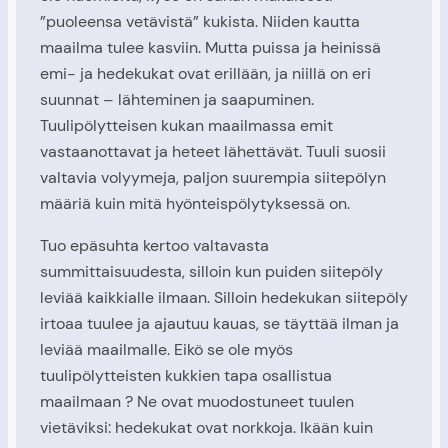
”puoleensa vetävistä” kukista. Niiden kautta
maailma tulee kasviin. Mutta puissa ja heinissä
emi- ja hedekukat ovat erillään, ja niillä on eri
suunnat – lähteminen ja saapuminen.
Tuulipölytteisen kukan maailmassa emit
vastaanottavat ja heteet lähettävät. Tuuli suosii
valtavia volyymeja, paljon suurempia siitepölyn
määriä kuin mitä hyönteispölytyksessä on.
Tuo epäsuhta kertoo valtavasta
summittaisuudesta, silloin kun puiden siitepöly
leviää kaikkialle ilmaan. Silloin hedekukan siitepöly
irtoaa tuulee ja ajautuu kauas, se täyttää ilman ja
leviää maailmalle. Eikö se ole myös
tuulipölytteisten kukkien tapa osallistua
maailmaan ? Ne ovat muodostuneet tuulen
vietäviksi: hedekukat ovat norkkoja. Ikään kuin