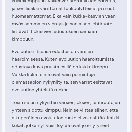
kukkakimppuun. Kaikenväristen kukkien edustus,
ja sen lisäksi värittömät tuulipölytteiset ja muut
huomaamattomat. Eikä vain kukka-kasvien vaan
myös sammalen vihreys ja saniaisen lehtiruoto
liittävät itiökasvien edustuksen samaan
kimppuun.
Evoluution itsensä edustus on varsien
haaroimisessa. Kuten evoluution haaroittumista
edustava kuva puusta esillä on kukkakimppu.
Vaikka kukat siinä ovat vain poimintoja
olemassaolon nykyniityltä, sen varret esittävät
evoluution yhteistä runkoa.
Tosin se on nykyisten varsien, oksien, lehtiruotojen
yhteen sidottu kimppu. Näin se viittaa siihen, että
alkuperäinen evoluution runko ei voi esittää. Kaikki
kukat, jotka nyt voisi löytää ovat jo eriytyneet