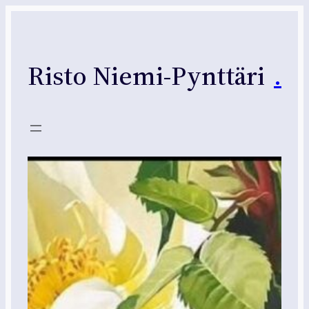
Siirry
sisältöön
Risto Niemi-Pynttäri
.