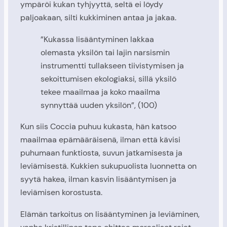
ympäröi kukan tyhjyyttä, seltä ei löydy
paljoakaan, silti kukkiminen antaa ja jakaa.
”Kukassa lisääntyminen lakkaa
olemasta yksilön tai lajin narsismin
instrumentti tullakseen tiivistymisen ja
sekoittumisen ekologiaksi, sillä yksilö
tekee maailmaa ja koko maailma
synnyttää uuden yksilön”, (100)
Kun siis Coccia puhuu kukasta, hän katsoo
maailmaa epämääräisenä, ilman että kävisi
puhumaan funktiosta, suvun jatkamisesta ja
leviämisestä. Kukkien sukupuolista luonnetta on
syytä hakea, ilman kasvin lisääntymisen ja
leviämisen korostusta.
Elämän tarkoitus on lisääntyminen ja leviäminen,