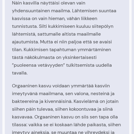
Näin kasvilla näyttäisi olevan vain
yhdensuuntainen maailma. Lähtemisen suuntaa
kasvissa on vain hieman, vähän liikkeen
tunnistusta. Silti kukkimiseen kuuluu siitepölyn
lähtemistä, sattumalle altista maailmalle
ajautumista. Mutta ei niin paljoa että se avaisi
tilan. Kukkimisen tapahtuman ymmärtäminen
tästä näkökulmasta on yksinkertaisesti
”puoleensa vetävyyden” tulkitsemista uudella
tavalla.
Orgaaninen kasvu voidaan ymmärtää kasviin
imeytyvänä maailmana, sen valona, nesteinä ja
bakteereina ja kivennäisinä. Kasvielämä on jotain
siihen päin tulevaa, siihen kokoontuvaa ja siinä
kasvavaa. Orgaaninen kasvu on siis sen tapa olla
tilassa: vaikka se ei koskaan lähde paikasta, siihen
imeytyy aineksia, se muuntaa ne vihreydeksi ja