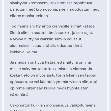
sisältyvät kromosomi, sekä emissä tapahtuva
pariutuminen: kromosomiparien muodostuminen,
niiden monistuminen.
Tuo muinaisniitty antoi olennoille silmät katsoa.
Sieltä silmiin asettui tämä spektri, ja sen rajat.
Näkyvä niitty oli kaikkiin silmiin noussut
aistimuksellisuus, sitä siis edustaa tämä
kukkavalikoima.
Ja meidän on hyvä tietää, että niityllä on yhä
meille näkymättöntä kukkimista ja elämää. Ja
koska tieto on myös aisti, tosin lukemisen tavoin
epäsuora, se voi kääntää ymmärryksen niin, että
opimme lukemaan kukkia myös hyönteisten
näkemänä.
Uskomaton kukkien moninaisuus valikoituneena