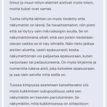
linnut ja muut niityn eläimet aistivat myös toisin,
mutta kukat ovat samat.
Tuolta niityltä lähtien on myös tiedetty että
näkymätön on läsnä. Se havaitsematon, niin pieni
että se löytyy vain mikroskoopin avulla. Se on
näkymättömänä sikäli, että sen jonkin tiedetään
olevan vaikka se ei näy silmälle. Näin tieto jatkaa
aistien aluetta, usein epäsuorasti, koska
näkymättömän voi paljastaa epäsuoraan, kuten
varjostaan tai peilautuneena. On myös kirjaimia ja
numeroita lukeva aisti, joka katselee epäsuoraan,
ja saa näin selville mitä siellä on.
Tuossa kimpussa asetetaan katseltavaksi siis
myös kukkimisen sukupuolisuus sekä sen
näkymätön eri kasvien pariutuminen. Se
näkymätön, mitä kukkimisessa on siitepölyyn