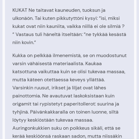
KUKAT Ne taitavat kauneuden, tuoksun ja
ulkonäön. Tai kuten pikkutyttöni kysyi: ”isi, miksi
kukat ovat niin kauniita, vaikka niillä ei ole silmiä ?
” Vastaus tuli häneltä itseltään: ”ne tykkää kesästä
niin kovin.”
Kukka on pelkkää ilmenemistä, se on muodostunut
varsin vähäisestä materiaalista. Kaukaa
katsottuna vaikuttaa kuin se olisi tukevaa massaa,
mutta käteen otettaessa keveys yllättää.
Varsinkin ruusut, irikset ja liljat ovat lähes
painottomia. Ne avautuvat laskoksistaan kuin
origamit tai rypistetyt paperitollerot: suurina ja
tyhjinä. Päivänkakkaralla on toinen luonne, siltä
löytyy keskiöstään tukevaa massaa.
Auringonkukkien suku on poikkeus sikäli, että se
kerää keskiöönsä raskaan sadon, mutta niissäkin