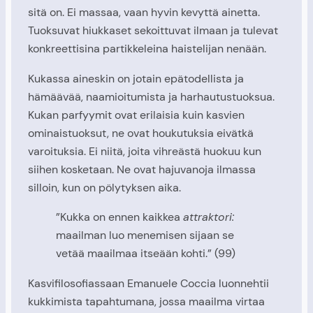
sitä on. Ei massaa, vaan hyvin kevyttä ainetta.
Tuoksuvat hiukkaset sekoittuvat ilmaan ja tulevat
konkreettisina partikkeleina haistelijan nenään.
Kukassa aineskin on jotain epätodellista ja
hämäävää, naamioitumista ja harhautustuoksua.
Kukan parfyymit ovat erilaisia kuin kasvien
ominaistuoksut, ne ovat houkutuksia eivätkä
varoituksia. Ei niitä, joita vihreästä huokuu kun
siihen kosketaan. Ne ovat hajuvanoja ilmassa
silloin, kun on pölytyksen aika.
”Kukka on ennen kaikkea
attraktori:
maailman luo menemisen sijaan se
vetää maailmaa itseään kohti.” (99)
Kasvifilosofiassaan Emanuele Coccia luonnehtii
kukkimista tapahtumana, jossa maailma virtaa