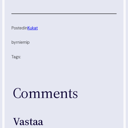
Posted
in
Kukat
by
rniemip
Tags:
Comments
Vastaa