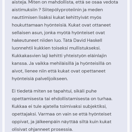
aisteja. Miten on mahdollista, että se osaa vedota
aistimuksiin ? Siitepölyproteiinin ja meden
nauttimisen lisäksi kukat kehittyivät myös
houkuttamaan hyönteisiä. Kukat ovat ottaneet
sellaisen asun, jonka myötä hyönteiset ovat
hakeutuneet niiden luo. Tätä David Haskell
luonnehtii kukkien toiseksi mullistukseksi.
Kukkakasvien laji kehitti yhteistyön eläinlajin
kanssa. Ja vaikka mehiläisillä ja hyönteisillä on
aivot, lienee niin että kukat ovat opettaneet
hyönteisiä palvelijoikseen.
Ei tiedetä miten se tapahtui, sikäli puhe
opettamisesta tai ehdollistamisesta on turhaa.
Kukkaa ei tule ajatella toimivaksi subjektiksi,
opettajaksi. Varmaa on vain se että hyönteiset
oppivat, ja jälkeenpäin näyttää siltä kuin kukat
olisivat ohjanneet prosessia.