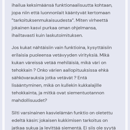
ihailua keksimäänsä funktionaalisuutta kohtaan,
jopa niin että luonnonlait kääntyvät kertomaan
”tarkoituksenmukaisuudesta”. Miten virheettä
jokainen kasvi purkaa oman ohjelmansa,
ihailtavasti kuin laskutoimituksen.
Jos kukat nähtäisiin vain funktioina, kysyttäisiin
erilaisia puoleensa vetävyyden virityksiä. Mikä
kukan väreissä vetää mehiläisiä, mikä väri on
tehokkain ? Onko värien aallopituuksissa ehkä
sähkövarauksia jotka vetävät ? Entä
lisääntyminen, mikä on kullekin kukkalajille
tehokkainta, ja mitkä ovat siementuotannon
mahdollisuudet?
Silti varsinainen kasvielämän funktio on oletettu
edeltä käsin: jokaisen kukkimisen tarkoitus on
jatkaa sukua ja levittää siementä. Ei siis ole syytä