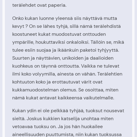
terälehdet ovat paperia.
Onko kukan luonne yleensä siis näyttävä mutta
kevyt ? On se lähes tyhjä, sillä nämä terälehdistä
koostuneet kukat muodostuvat onttouden
ympärille, houkuttaviksi onkaloiksi. Tällöin se, mikä
tulee esiin suojaa ja ikäänkuin paketoi tyhjyyttä.
Suurten ja näyttävien, unikoiden ja daalioiden
kuohkeus on täynnä onttoutta. Vaikka ne tulevat
ilmi koko volyymilla, ainesta on vähän. Terälehtien
kohtuuton koko ja erottautuvat värit ovat
kukkamuodostelman olemus. Se osoittaa, miten
nämä kukat antavat kaikkeensa vaikutelmalle.
Kukan ydin ei ole pelkkää tyhjää, tuoksut nousevat
sieltä. Joskus kukkien katselija unohtaa miten
vetoavaa tuoksu on. Ja jos hän huokailee
aineellisuuden puuttumista, niin kukan tuoksussa