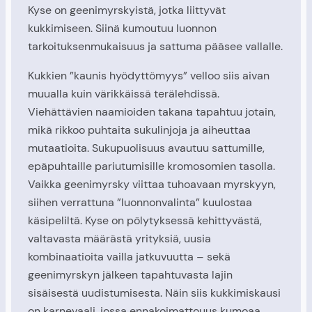
Kyse on geenimyrskyistä, jotka liittyvät
kukkimiseen. Siinä kumoutuu luonnon
tarkoituksenmukaisuus ja sattuma pääsee vallalle.
Kukkien ”kaunis hyödyttömyys” velloo siis aivan
muualla kuin värikkäissä terälehdissä.
Viehättävien naamioiden takana tapahtuu jotain,
mikä rikkoo puhtaita sukulinjoja ja aiheuttaa
mutaatioita. Sukupuolisuus avautuu sattumille,
epäpuhtaille pariutumisille kromosomien tasolla.
Vaikka geenimyrsky viittaa tuhoavaan myrskyyn,
siihen verrattuna ”luonnonvalinta” kuulostaa
käsipeliltä. Kyse on pölytyksessä kehittyvästä,
valtavasta määrästä yrityksiä, uusia
kombinaatioita vailla jatkuvuutta – sekä
geenimyrskyn jälkeen tapahtuvasta lajin
sisäisestä uudistumisesta. Näin siis kukkimiskausi
on karnevaali, jossa ennakoimattouus kumoaa