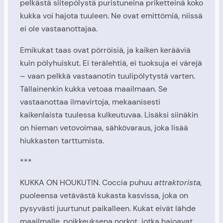
pelkästä siitepölystä puristuneina priketteinä koko
kukka voi hajota tuuleen. Ne ovat emittömiä, niissä
ei ole vastaanottajaa.
Emikukat taas ovat pörröisiä, ja kaiken kerääviä
kuin pölyhuiskut. Ei terälehtiä, ei tuoksuja ei värejä
– vaan pelkkä vastaanotin tuulipölytystä varten.
Tällainenkin kukka vetoaa maailmaan. Se
vastaanottaa ilmavirtoja, mekaanisesti
kaikenlaista tuulessa kulkeutuvaa. Lisäksi siinäkin
on hieman vetovoimaa, sähkövaraus, joka lisää
hiukkasten tarttumista.
***
KUKKA ON HOUKUTIN. Coccia puhuu
attraktorista,
puoleensa vetävästä kukasta kasvissa, joka on
pysyvästi juurtunut paikalleen. Kukat eivät lähde
maailmalle, poikkeuksena norkot, jotka hajoavat