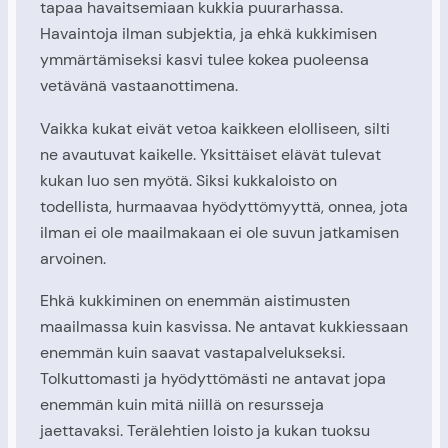
tapaa havaitsemiaan kukkia puurarhassa.
Havaintoja ilman subjektia, ja ehkä kukkimisen
ymmärtämiseksi kasvi tulee kokea puoleensa
vetävänä vastaanottimena.
Vaikka kukat eivät vetoa kaikkeen elolliseen, silti
ne avautuvat kaikelle. Yksittäiset elävät tulevat
kukan luo sen myötä. Siksi kukkaloisto on
todellista, hurmaavaa hyödyttömyyttä, onnea, jota
ilman ei ole maailmakaan ei ole suvun jatkamisen
arvoinen.
Ehkä kukkiminen on enemmän aistimusten
maailmassa kuin kasvissa. Ne antavat kukkiessaan
enemmän kuin saavat vastapalvelukseksi.
Tolkuttomasti ja hyödyttömästi ne antavat jopa
enemmän kuin mitä niillä on resursseja
jaettavaksi. Terälehtien loisto ja kukan tuoksu