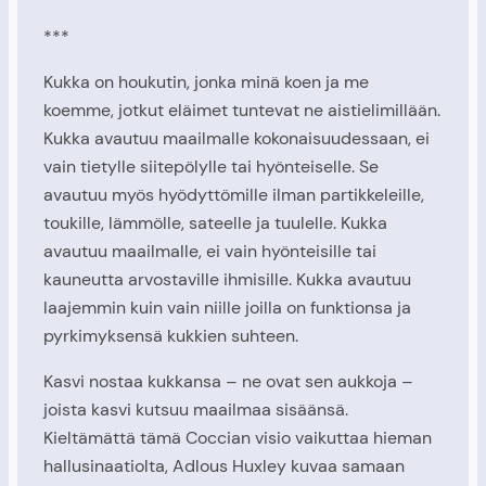
***
Kukka on houkutin, jonka minä koen ja me
koemme, jotkut eläimet tuntevat ne aistielimillään.
Kukka avautuu maailmalle kokonaisuudessaan, ei
vain tietylle siitepölylle tai hyönteiselle. Se
avautuu myös hyödyttömille ilman partikkeleille,
toukille, lämmölle, sateelle ja tuulelle. Kukka
avautuu maailmalle, ei vain hyönteisille tai
kauneutta arvostaville ihmisille. Kukka avautuu
laajemmin kuin vain niille joilla on funktionsa ja
pyrkimyksensä kukkien suhteen.
Kasvi nostaa kukkansa – ne ovat sen aukkoja –
joista kasvi kutsuu maailmaa sisäänsä.
Kieltämättä tämä Coccian visio vaikuttaa hieman
hallusinaatiolta, Adlous Huxley kuvaa samaan