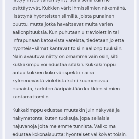
esittäytyvät. Kukkien värit ihmissilmien näkemänä,
lisättynä hyönteisten silmillä, joista punainen
puuttu, mutta jotka havaitsevat muita värien
aallonpituuksia. Kun puhutaan ultraviolettiin tai
infrapunaan katoavista väreistä, tiedetään jo että
hyönteis-silmät kantavat toisiin aallonpituuksiin.
Näin avautuva niitty on omamme vain osin, silti
kukkakimpu voi edustaa sitäkin. Kukkakimppu
antaa kukkien koko värispektrin aina
kylmenevästä violetista kohti kuumenevaa
punaista, kadoten ääripäistään kaikkien silmien
kantamattomiin.
Kukkakimppu edustaa muutakin juin näkyvää ja
näkymätöntä, kuten tuoksuja, jopa sellaisia
hajuvanoja joita me emme tunnista. Valikoima
edustaa kokonaisuutta: hyönteiset valikoivat toisin,