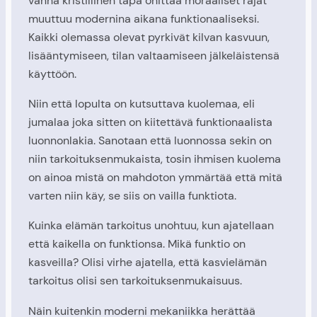
vanha kristillinen tapa ohittaa moraaliset rajat
muuttuu modernina aikana funktionaaliseksi.
Kaikki olemassa olevat pyrkivät kilvan kasvuun,
lisääntymiseen, tilan valtaamiseen jälkeläistensä
käyttöön.
Niin että lopulta on kutsuttava kuolemaa, eli
jumalaa joka sitten on kiitettävä funktionaalista
luonnonlakia. Sanotaan että luonnossa sekin on
niin tarkoituksenmukaista, tosin ihmisen kuolema
on ainoa mistä on mahdoton ymmärtää että mitä
varten niin käy, se siis on vailla funktiota.
Kuinka elämän tarkoitus unohtuu, kun ajatellaan
että kaikella on funktionsa. Mikä funktio on
kasveilla? Olisi virhe ajatella, että kasvielämän
tarkoitus olisi sen tarkoituksenmukaisuus.
Näin kuitenkin moderni mekaniikka herättää