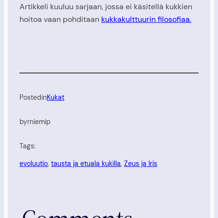
Artikkeli kuuluu sarjaan, jossa ei käsitellä kukkien
hoitoa vaan pohditaan
kukkakulttuurin filosofiaa.
Posted
in
Kukat
by
rniemip
Tags:
evoluutio
, 
tausta ja etuala kukilla
, 
Zeus ja Iris