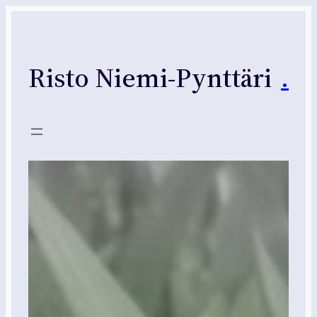
Siirry
sisältöön
Risto Niemi-Pynttäri
.