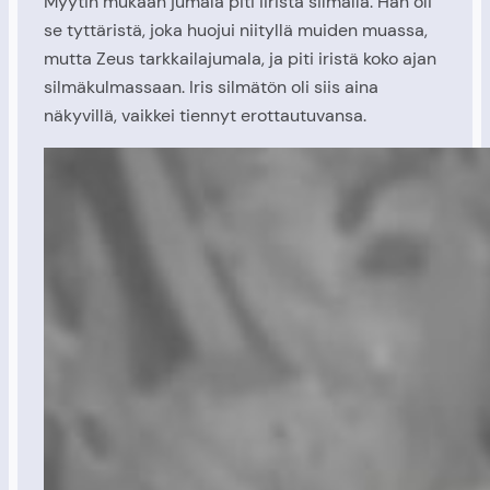
Myytin mukaan jumala piti iiristä silmällä. Hän oli
se tyttäristä, joka huojui niityllä muiden muassa,
mutta Zeus tarkkailajumala, ja piti iristä koko ajan
silmäkulmassaan. Iris silmätön oli siis aina
näkyvillä, vaikkei tiennyt erottautuvansa.