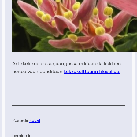
Artikkeli kuuluu sarjaan, jossa ei käsitellä kukkien
hoitoa vaan pohditaan
kukkakulttuurin filosofiaa.
Posted
in
Kukat
by
rniemip