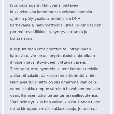
kromosomiparin. Näkyvänä loistavaa
kukkimisaikaa katseltaessa voidaan samalla
ajatella pölytysaikaa, eräänlaisia DNA -
karnevaaleja, näkymättömiä juhlia, jolloin kasvien
perimät ovat liikkeellä, syntyy sattumia ja
kohtaamisia.
Kun puhutaan ultraviolettiin tai infrapunaan
katoavista värien aallonpituuksista, ajatellaan
ihmisen havainto-alueen ylittäviä värejä.
Tiedetään, että hyönteis-silmät kantavat toisiin
aallonpituuksiin. Ja koska tämä tiedetään, niin
Näin avautuva niitty on siis omamme vain osin,
samoin kukkakimpun väreistä havaitsemme vain
osan. Ihimisen tulisi tietää tämä rajallisuutensa.
Varsinkin nyt, kun hän valikoi kukkia. Hänen tulee
ottaa kimppuun myös kukkakasveja, joita omat