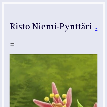
Siirry
sisältöön
Risto Niemi-Pynttäri
.