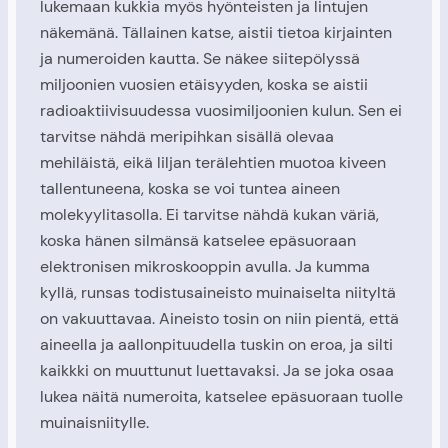
lukemaan kukkia myös hyönteisten ja lintujen
näkemänä. Tällainen katse, aistii tietoa kirjainten
ja numeroiden kautta. Se näkee siitepölyssä
miljoonien vuosien etäisyyden, koska se aistii
radioaktiivisuudessa vuosimiljoonien kulun. Sen ei
tarvitse nähdä meripihkan sisällä olevaa
mehiläistä, eikä liljan terälehtien muotoa kiveen
tallentuneena, koska se voi tuntea aineen
molekyylitasolla. Ei tarvitse nähdä kukan väriä,
koska hänen silmänsä katselee epäsuoraan
elektronisen mikroskooppin avulla. Ja kumma
kyllä, runsas todistusaineisto muinaiselta niityltä
on vakuuttavaa. Aineisto tosin on niin pientä, että
aineella ja aallonpituudella tuskin on eroa, ja silti
kaikkki on muuttunut luettavaksi. Ja se joka osaa
lukea näitä numeroita, katselee epäsuoraan tuolle
muinaisniitylle.