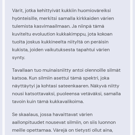
Värit, jotka kehittyivät kukkiin huomioväreiksi
hyönteisille, merkitsi samalla kirkkaiden värien
tulemista kasvimaailmaan. Ja niinpä tämä
kuviteltu evoluution kukkakimppu, jota kokoan
tuolta joskus kukkineelta niityltä on peräisin
kukista, joiden vaikutuksesta tapahtui värien
synty.
Tavallaan tuo muinaisniitty antoi olennoille silmät
katsoa. Kun silmiin asettui tämä spektri, joka
näyttäytyi ja kohtasi sateenkaaren. Näkyvä niitty
nousi katsottavaksi, puoleensa vetäväksi, samalla
tavoin kuin tämä kukkavalikoima.
Se skaalaus, jossa havaittavat värien
aallonpituudet nousevat silmiin, on siis luonnon
meille opettamaa. Värejä on tietysti ollut aina,