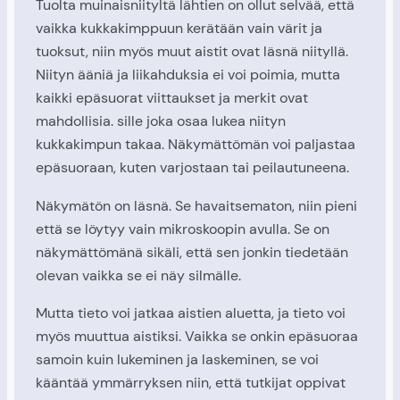
Tuolta muinaisniityltä lähtien on ollut selvää, että
vaikka kukkakimppuun kerätään vain värit ja
tuoksut, niin myös muut aistit ovat läsnä niityllä.
Niityn ääniä ja liikahduksia ei voi poimia, mutta
kaikki epäsuorat viittaukset ja merkit ovat
mahdollisia. sille joka osaa lukea niityn
kukkakimpun takaa. Näkymättömän voi paljastaa
epäsuoraan, kuten varjostaan tai peilautuneena.
Näkymätön on läsnä. Se havaitsematon, niin pieni
että se löytyy vain mikroskoopin avulla. Se on
näkymättömänä sikäli, että sen jonkin tiedetään
olevan vaikka se ei näy silmälle.
Mutta tieto voi jatkaa aistien aluetta, ja tieto voi
myös muuttua aistiksi. Vaikka se onkin epäsuoraa
samoin kuin lukeminen ja laskeminen, se voi
kääntää ymmärryksen niin, että tutkijat oppivat