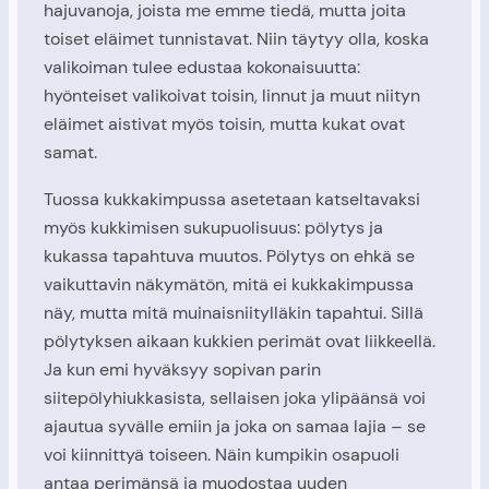
hajuvanoja, joista me emme tiedä, mutta joita
toiset eläimet tunnistavat. Niin täytyy olla, koska
valikoiman tulee edustaa kokonaisuutta:
hyönteiset valikoivat toisin, linnut ja muut niityn
eläimet aistivat myös toisin, mutta kukat ovat
samat.
Tuossa kukkakimpussa asetetaan katseltavaksi
myös kukkimisen sukupuolisuus: pölytys ja
kukassa tapahtuva muutos. Pölytys on ehkä se
vaikuttavin näkymätön, mitä ei kukkakimpussa
näy, mutta mitä muinaisniitylläkin tapahtui. Sillä
pölytyksen aikaan kukkien perimät ovat liikkeellä.
Ja kun emi hyväksyy sopivan parin
siitepölyhiukkasista, sellaisen joka ylipäänsä voi
ajautua syvälle emiin ja joka on samaa lajia – se
voi kiinnittyä toiseen. Näin kumpikin osapuoli
antaa perimänsä ja muodostaa uuden