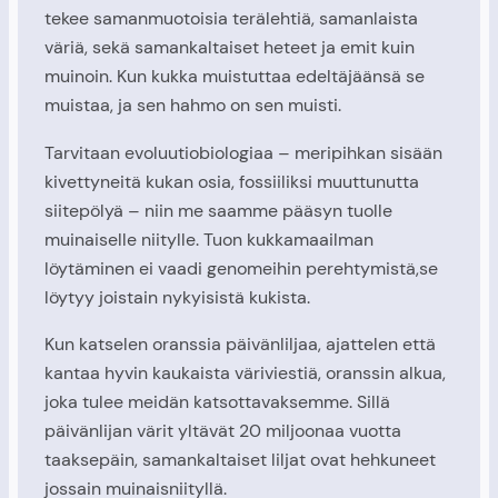
tekee samanmuotoisia terälehtiä, samanlaista
väriä, sekä samankaltaiset heteet ja emit kuin
muinoin. Kun kukka muistuttaa edeltäjäänsä se
muistaa, ja sen hahmo on sen muisti.
Tarvitaan evoluutiobiologiaa – meripihkan sisään
kivettyneitä kukan osia, fossiiliksi muuttunutta
siitepölyä – niin me saamme pääsyn tuolle
muinaiselle niitylle. Tuon kukkamaailman
löytäminen ei vaadi genomeihin perehtymistä,se
löytyy joistain nykyisistä kukista.
Kun katselen oranssia päivänliljaa, ajattelen että
kantaa hyvin kaukaista väriviestiä, oranssin alkua,
joka tulee meidän katsottavaksemme. Sillä
päivänlijan värit yltävät 20 miljoonaa vuotta
taaksepäin, samankaltaiset liljat ovat hehkuneet
jossain muinaisniityllä.