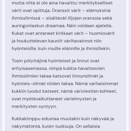
mutta niitä ei ole aina havaittu: merkitykselliset
värit ovat opittuja. Oranssit värit – elämyksinä
ihmissilmissä – sisältävät liljojen oranssia sekä
auringonlaskun draamaa. Näin voidaan ajatella.
Kukat ovat antaneet kirkkaat värit – huomiovärit
ja houkuttelevan kauniit värihavainnot niin
hyönteisille, kuin muille eläimille ja ihmisillekin.
Tosin pölyttäjinä hyönteiset ja linnut ovat
erityisasemassa, niinpä kukkia havaitsevien
ihmissilmien takaa katsovat linnunsilmät ja
hyönteis-silmät niiden takaa. Nämä varhaisimmat
kukkiin luodut katseet, nämä väriviestien kohteet,
ovat myötävaikuttaneet värielmysten ja
merkitysten syntyyn.
Kukkakimppu edustaa muutakin kuin näkyvää ja
näkymätöntä, kuten tuoksuja. On sellaisia