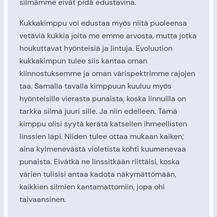
silmämme eivät pidä edustavina.
Kukkakimppu voi edustaa myös niitä puoleensa
vetäviä kukkia joita me emme arvosta, mutta jotka
houkuttavat hyönteisiä ja lintuja. Evoluution
kukkakimpun tulee siis kantaa oman
kiinnostuksemme ja oman värispektrimme rajojen
taa. Samalla tavalla kimppuun kuuluu myös
hyönteisille vierasta punaista, koska linnuilla on
tarkka silmä juuri sille. Ja niin edelleen. Tämä
kimppu olisi syytä kerätä katsellen ihmeellisten
linssien läpi. Niiden tulee ottaa mukaan kaiken;
aina kylmenevästä violetista kohti kuumenevaa
punaista. Eivätkä ne linssitkään riittäisi, koska
värien tulisisi antaa kadota näkymättömään,
kaikkien silmien kantamattomiin, jopa ohi
taivaansinen.